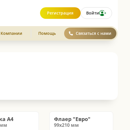
Регистрация
Войти
 Компании
Помощь
Связаться с нами
ка А4
Флаер "Евро"
мм
99х210
мм