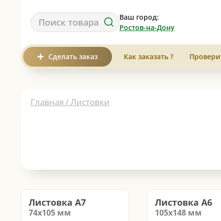
Ваш город:
Ростов-на-Дону
Сделать заказ
Как заказать ?
Провери
Главная /
Листовки
Листовка А7
Листовка А6
74х105
мм
105х148
мм